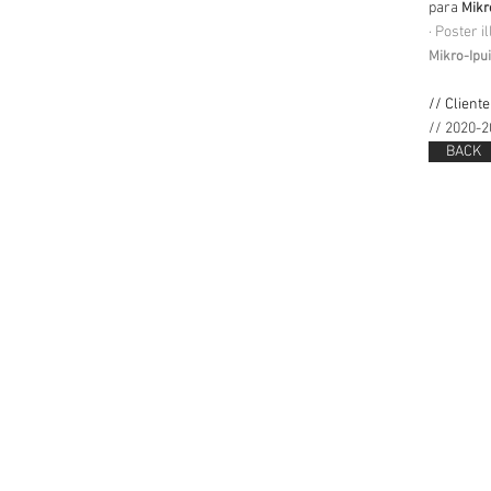
para
Mikr
· Poster i
Mikro-Ipu
// Cliente
// 2020-2
BACK