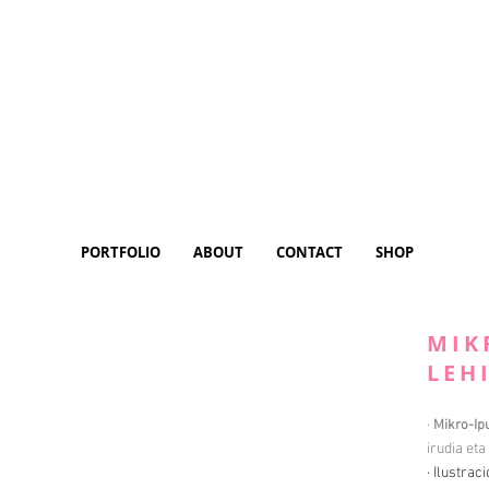
PORTFOLIO
ABOUT
CONTACT
SHOP
MIK
LEH
·
Mikro-Ip
irudia et
· Ilustrac