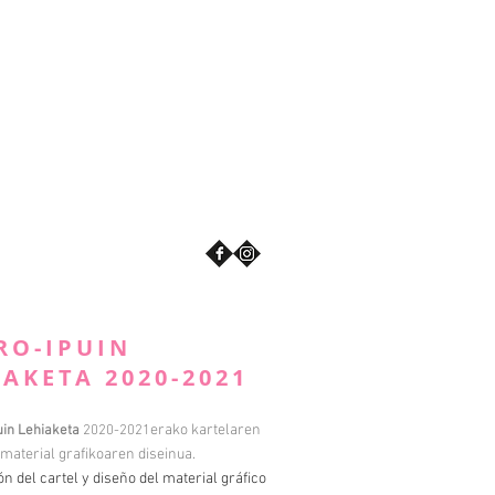
RO-IPUIN
IAKETA 2020-2021
erako kartelaren
uin Lehiaketa
2020-2021
a material grafikoaren diseinua.
ión del cartel y diseño del material gráfico