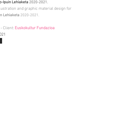
.
o-Ipuin Lehiaketa
2020-2021
llustration and graphic material design for
.
in Lehiaketa
2020-2021
- Client:
Euskokultur Fundazioa
021